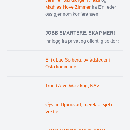
Jennifer Sandanger Kilaas
og
.
Mathias Hove Zimmer
fra EY leder
oss gjennom konferansen
JOBB SMARTERE, SKAP MER!
.
Innlegg fra privat og offentlig sektor :
Eirik Lae Solberg, byrådsleder i
.
Oslo kommune
.
Trond Arve Wasskog, NAV
Øyvind Bjørnstad, bærekraftsjef i
.
Vestre