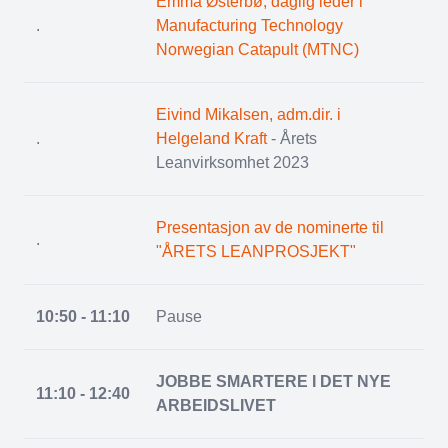
Emma Østerbø, daglig leder i
.
Manufacturing Technology
Norwegian Catapult (MTNC)
Eivind Mikalsen, adm.dir. i
.
Helgeland Kraft
- Årets
Leanvirksomhet 2023
Presentasjon av de nominerte til
.
"ÅRETS LEANPROSJEKT"
10:50 - 11:10
Pause
JOBBE SMARTERE I DET NYE
11:10 - 12:40
ARBEIDSLIVET