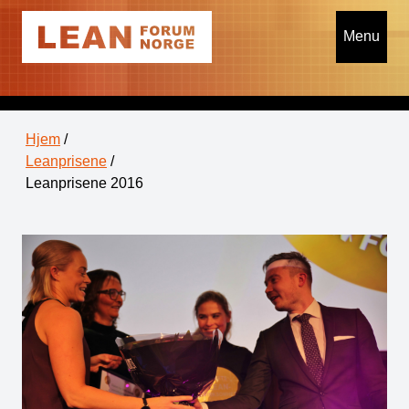
Menu
Hjem
/
Leanprisene
/
Leanprisene 2016