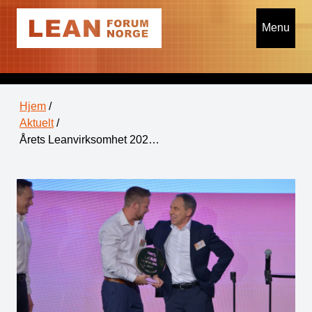
Menu
Hjem
/
Aktuelt
/
Årets Leanvirksomhet 202…