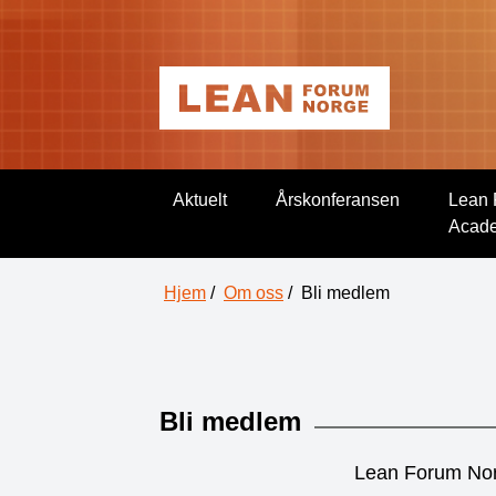
Aktuelt
Årskonferansen
Lean 
Acad
Hjem
/
Om oss
/
Bli medlem
Bli medlem
Lean Forum Norg