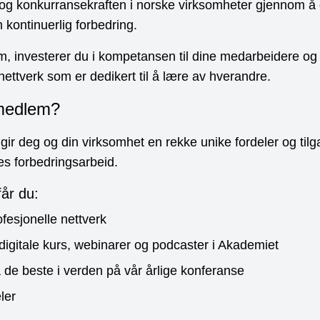
og konkurransekraften i norske virksomheter gjennom å
 kontinuerlig forbedring.
, investerer du i kompetansen til dine medarbeidere og b
 nettverk som er dedikert til å lære av hverandre.
 medlem?
r deg og din virksomhet en rekke unike fordeler og tilga
es forbedringsarbeid.
år du:
ofesjonelle nettverk
il digitale kurs, webinarer og podcaster i Akademiet
a de beste i verden på vår årlige konferanse
ler