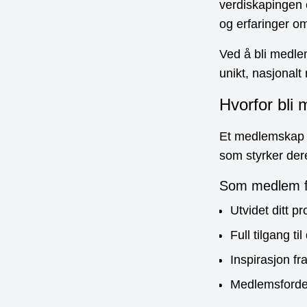
verdiskapingen 
og erfaringer om
Ved å bli medlem
unikt, nasjonalt
Hvorfor bli
Et medlemskap gi
som styrker der
Som medlem f
Utvidet ditt pr
Full tilgang t
Inspirasjon fr
Medlemsforde