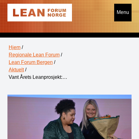
Menu
Hjem
/
Regionale Lean Forum
/
Lean Forum Bergen
/
Aktuelt
/
Vant Årets Leanprosjekt:…