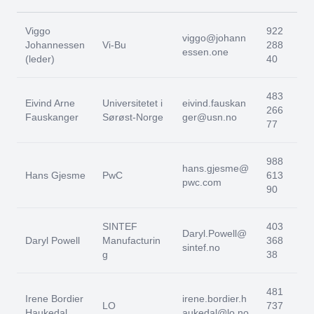
Viggo
922
viggo@johann
Johannessen
Vi-Bu
288
essen.one
(leder)
40
483
Eivind Arne
Universitetet i
eivind.fauskan
266
Fauskanger
Sørøst-Norge
ger@usn.no
77
988
hans.gjesme@
Hans Gjesme
PwC
613
pwc.com
90
SINTEF
403
Daryl.Powell@
Daryl Powell
Manufacturin
368
sintef.no
g
38
481
Irene Bordier
irene.bordier.h
LO
737
Haukedal
aukedal@lo.no