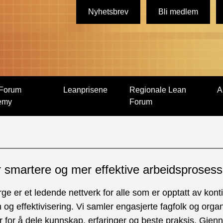
Nyhetsbrev
Bli medlem
Forum
Leanprisene
Regionale Lean
A
emy
Forum
smartere og mer effektive arbeidsprosess
 er et ledende nettverk for alle som er opptatt av konti
 og effektivisering. Vi samler engasjerte fagfolk og orga
er for å dele kunnskap, erfaringer og beste praksis. Gje