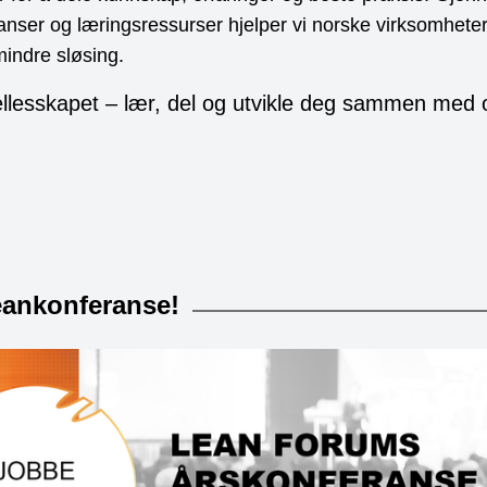
ranser og læringsressurser hjelper vi norske virksomhet
indre sløsing.
fellesskapet – lær, del og utvikle deg sammen med 
Leankonferanse!