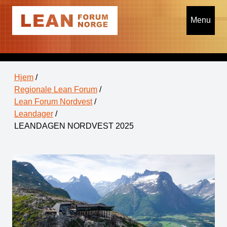
Menu
Hjem
/
Regionale Lean Forum
/
Lean Forum Nordvest
/
Leandager
/
LEANDAGEN NORDVEST 2025