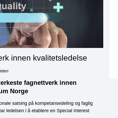
erk innen kvalitetsledelse
teten
erkeste fagnettverk innen
orum Norge
onale satsing på kompetansedeling og faglig
r ledelsen i å etablere en Special Interest