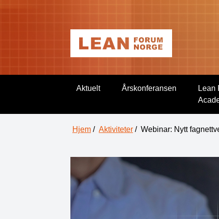
Aktuelt
Årskonferansen
Lean 
Acad
Hjem
/
Aktiviteter
/
Webinar: Nytt fagnett