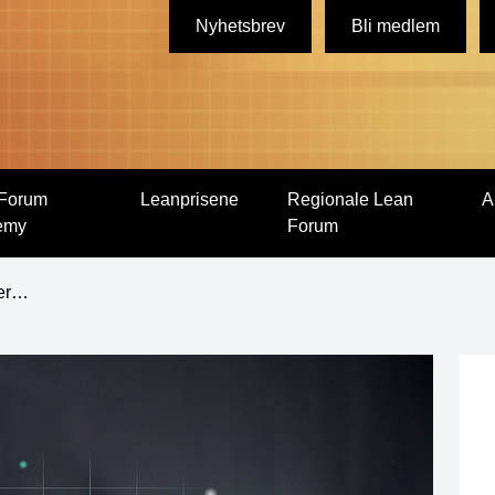
Nyhetsbrev
Bli medlem
Forum
Leanprisene
Regionale Lean
A
emy
Forum
ver…