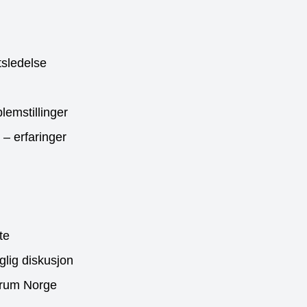
tsledelse
blemstillinger
 – erfaringer
te
aglig diskusjon
orum Norge