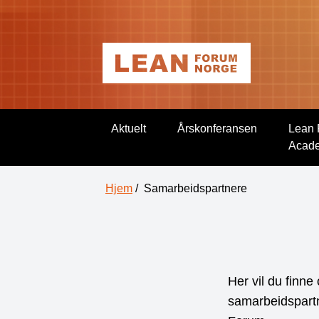
Aktuelt
Årskonferansen
Lean 
Acad
Hjem
/
Samarbeidspartnere
Her vil du finn
samarbeidspartn