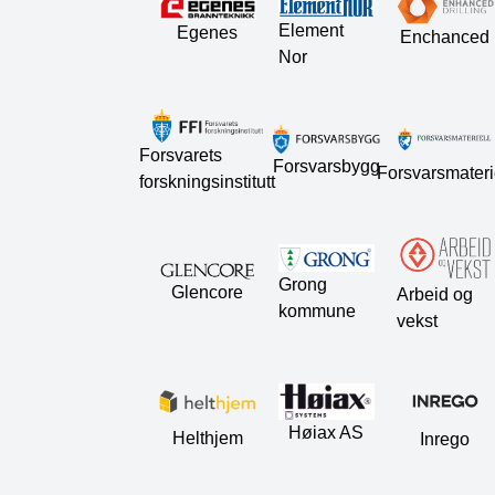
Element
Egenes
Enchanced
Nor
Forsvarets
Forsvarsbygg
Forsvarsmateri
forskningsinstitutt
Grong
Glencore
Arbeid og
kommune
vekst
Høiax AS
Helthjem
Inrego