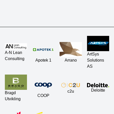
A-N Lean
ArtSys
Consulting
Apotek 1
Arrano
Solutions
AS
Deloitte
c2u
Bragd
COOP
Utvikling