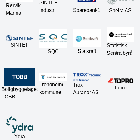
SINTEF
Rørvik
Sparebank1
Industri
Speira AS
Marina
SINTEF
Statistisk
Statkraft
SQC
Sentralbyrå
Trondheim
Trox
Topro
Boligbyggelaget
kommune
Auranor AS
TOBB
Ydra