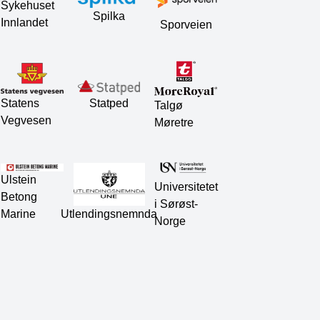
Sykehuset
Spilka
Innlandet
Sporveien
Statped
Statens
Talgø
Vegvesen
Møretre
Ulstein
Universitetet
Betong
i Sørøst-
Marine
Utlendingsnemnda
Norge