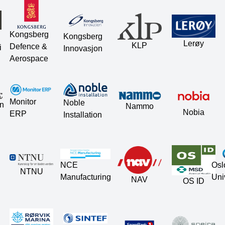
Kongsberg
Kongsberg
Lerøy
KLP
Defence &
i
Innovasjon
Aerospace
Monitor
Noble
n
Nammo
Nobia
ERP
Installation
Osl
NCE
NTNU
Uni
Manufacturing
NAV
OS ID