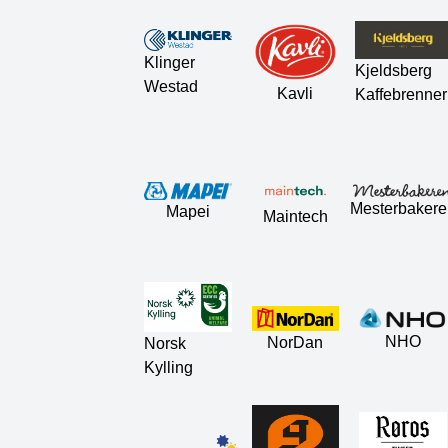
Klinger
Kjeldsberg
Westad
Kavli
Kaffebrenner
Mesterbakere
Mapei
Maintech
NHO
NorDan
Norsk
Kylling