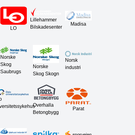
Lillehammer
Madisa
Bilskadesenter
LO
Norske
Norsk
Skog
Norske
industri
Saubrugs
Skog Skogn
o
Overhalla
versitetssykehus
Parat
Betongbygg