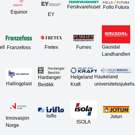
Ferskvarehuset
Follo Futura
Equinor
EY
Gausdal
Furnes
Fretex
ell
Franzefoss
Landhandleri
Haukeland
Helgeland
Hardanger
Hallingplast
universitetssjukeh
Kraft
Bestikk
Isiflo
Jotun
Innovasjon
ISOLA
Norge