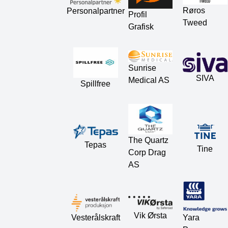
Røros
Personalpartner
Profil
Tweed
Grafisk
Sunrise
SIVA
Medical AS
Spillfree
The Quartz
Tepas
Tine
Corp Drag
AS
Vik Ørsta
Vesterålskraft
Yara