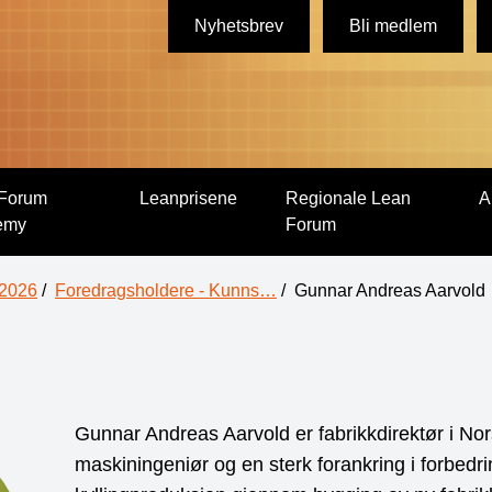
Nyhetsbrev
Bli medlem
Forum
Leanprisene
Regionale Lean
A
emy
Forum
 2026
/
Foredragsholdere - Kunns…
/
Gunnar Andreas Aarvold
Gunnar Andreas Aarvold er fabrikkdirektør i No
maskiningeniør og en sterk forankring i forbedr