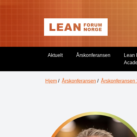
Aktuelt
Årskonferansen
Lean 
Acad
Hjem
/
Årskonferansen
/
Årskonferansen