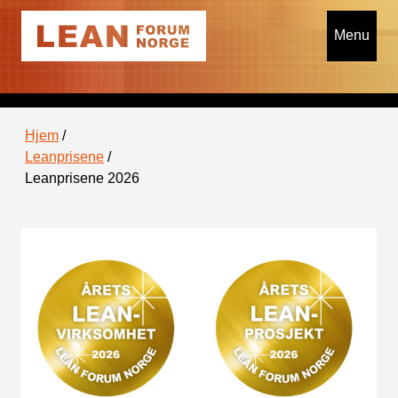
Menu
Hjem
/
Leanprisene
/
Leanprisene 2026