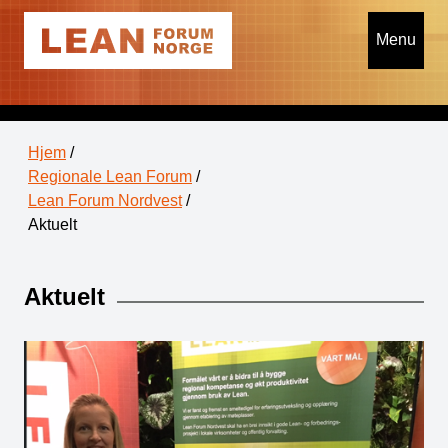
Menu
Hjem
/
Regionale Lean Forum
/
Lean Forum Nordvest
/
Aktuelt
Aktuelt