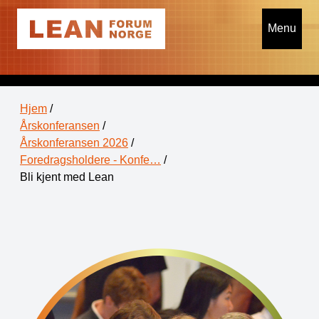
Menu
Hjem
/
Årskonferansen
/
Årskonferansen 2026
/
Foredragsholdere - Konfe…
/
Bli kjent med Lean