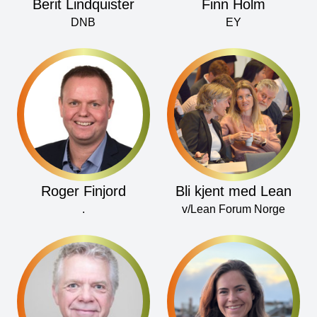
Berit Lindquister
Finn Holm
DNB
EY
Roger Finjord
Bli kjent med Lean
.
v/Lean Forum Norge