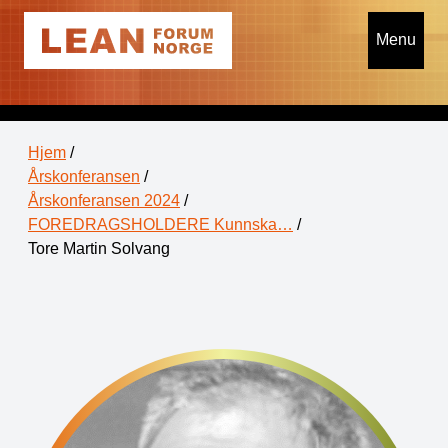
Menu
Hjem
/
Årskonferansen
/
Årskonferansen 2024
/
FOREDRAGSHOLDERE Kunnska…
/
Tore Martin Solvang