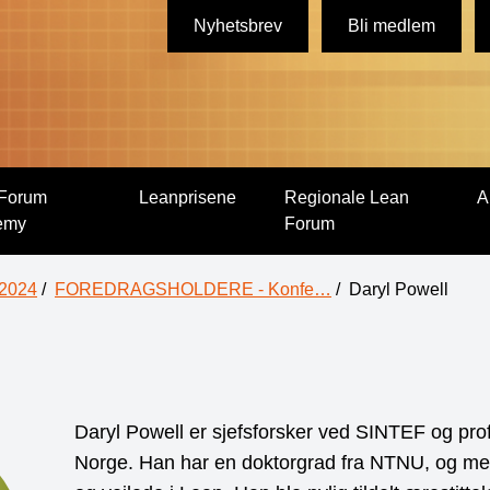
Nyhetsbrev
Bli medlem
Forum
Leanprisene
Regionale Lean
A
emy
Forum
 2024
/
FOREDRAGSHOLDERE - Konfe…
/
Daryl Powell
Daryl Powell er sjefsforsker ved SINTEF og prof
Norge. Han har en doktorgrad fra NTNU, og mer