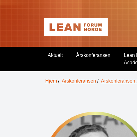
Aktuelt
Årskonferansen
Lean 
Acad
Hjem
/
Årskonferansen
/
Årskonferansen