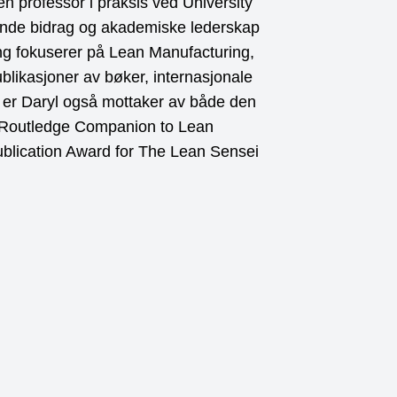
len professor i praksis ved University
tende bidrag og akademiske lederskap
ng fokuserer på Lean Manufacturing,
blikasjoner av bøker, internasjonale
r, er Daryl også mottaker av både den
 Routledge Companion to Lean
blication Award for The Lean Sensei