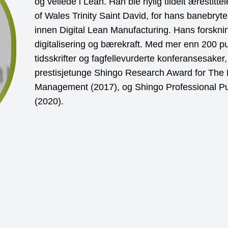
og veilede i Lean. Han ble nylig tildelt ærestitte
of Wales Trinity Saint David, for hans banebry
innen Digital Lean Manufacturing. Hans forskni
digitalisering og bærekraft. Med mer enn 200 pu
tidsskrifter og fagfellevurderte konferansesake
prestisjetunge Shingo Research Award for The
Management (2017), og Shingo Professional Pu
(2020).