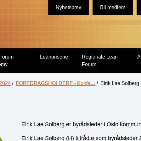
Nyhetsbrev
Bli medlem
Forum
Leanprisene
Regionale Lean
A
emy
Forum
 2024
/
FOREDRAGSHOLDERE - Konfe…
/
Eirik Lae Solberg
Eirik Lae Solberg er byrådsleder i Oslo kommu
Eirik Lae Solberg (H) tiltrådte som byrådsleder 