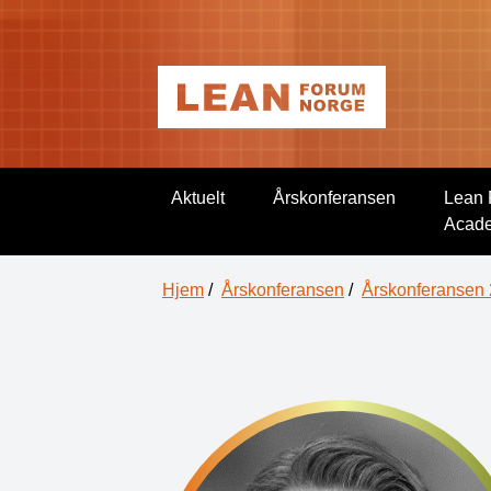
Aktuelt
Årskonferansen
Lean 
Acad
Hjem
/
Årskonferansen
/
Årskonferansen