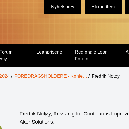
Nyhetsbrev
Bli medlem
Forum
Leanprisene
Regionale Lean
A
emy
Forum
 2024
/
FOREDRAGSHOLDERE - Konfe…
/
Fredrik Notøy
Fredrik Notøy, Ansvarlig for Continuous Impro
Aker Solutions.