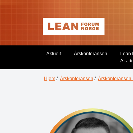
Aktuelt
Årskonferansen
Lean 
Acad
Hjem
/
Årskonferansen
/
Årskonferansen