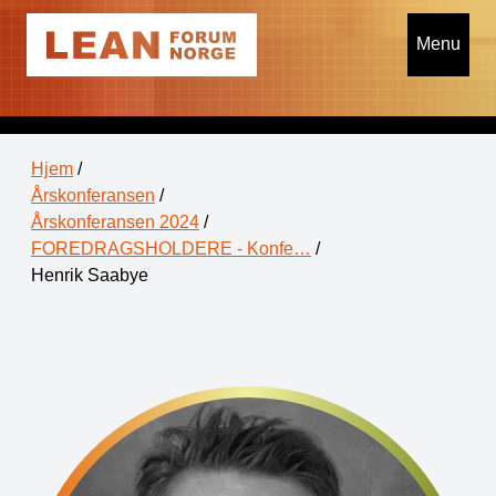
Menu
Hjem
/
Årskonferansen
/
Årskonferansen 2024
/
FOREDRAGSHOLDERE - Konfe…
/
Henrik Saabye