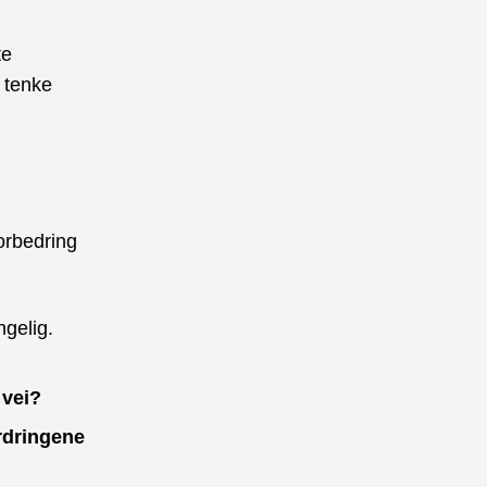
te
 tenke
orbedring
ngelig.
 vei?
ordringene