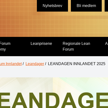
Nyhetsbrev
Bli medlem
Forum
Leanprisene
Regionale Lean
A
emy
Forum
um Innlandet
/
Leandager
/
LEANDAGEN INNLANDET 2025