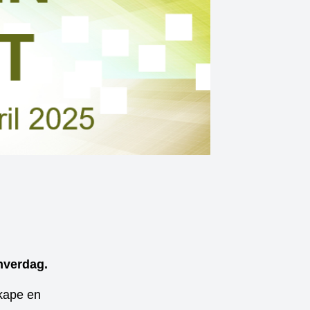
hverdag.
skape en