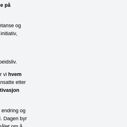
ne på
etanse og
nitiativ,
eidsliv.
r vi
hvem
nsatte etter
tivasjon
ig endring og
d. Dagen byr
 målet om å