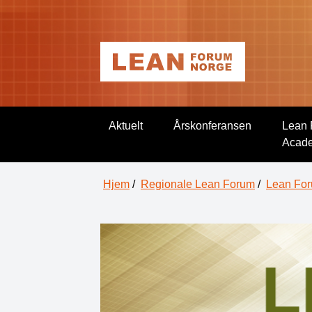
Aktuelt
Årskonferansen
Lean 
Acad
Hjem
/
Regionale Lean Forum
/
Lean For