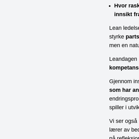
Hvor rask
innsikt f
Lean ledels
styrke
part
men en natu
Leandagen I
kompetanse
Gjennom ins
som har an
endringspro
spiller i ut
Vi ser ogs
lærer av be
på refleksjo