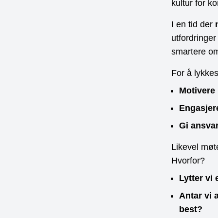
kultur for k
I en tid der
utfordringe
smartere om
For å lykkes
Motivere
Engasjer
Gi ansva
Likevel møte
Hvorfor?
Lytter vi
Antar vi 
best?