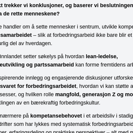
t trekker vi konklusjoner, og baserer vi beslutninge
ra de rette menneskene?
e handler om å sette mennesker i sentrum, utvikle komp
ssamarbeidet
– slik at forbedringsarbeid ikke bare blir et i
rlig del av hverdagen.
nnlandet setter søkelys på hvordan
lean-ledelse,
utvikling og partssamarbeid
kan forme fremtidens arb
pirerende innlegg og engasjerende diskusjoner utforske
svaret for forbedringsarbeidet
, hvordan vi kan støtte a
sesser, og hvilken rolle
mangfold, generasjon Z og mo
viklingen av en bærekraftig forbedringskultur.
å nærmere på
kompetansebehovet
i et arbeidsliv i stad
drifter som har lykkes med systematisk forbedringsarbei
ner, erfaringsdeling og praktiske perspektiver – alt med