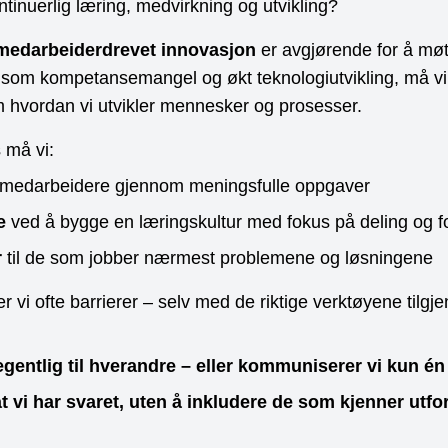
ontinuerlig læring, medvirkning og utvikling?
medarbeiderdrevet innovasjon
er avgjørende for å mø
r som kompetansemangel og økt teknologiutvikling, må vi
 hvordan vi utvikler mennesker og prosesser.
 må vi:
medarbeidere gjennom meningsfulle oppgaver
e
ved å bygge en læringskultur med fokus på deling og f
r
til de som jobber nærmest problemene og løsningene
r vi ofte barrierer – selv med de riktige verktøyene tilgje
 egentlig til hverandre – eller kommuniserer vi kun én
at vi har svaret, uten å inkludere de som kjenner utf