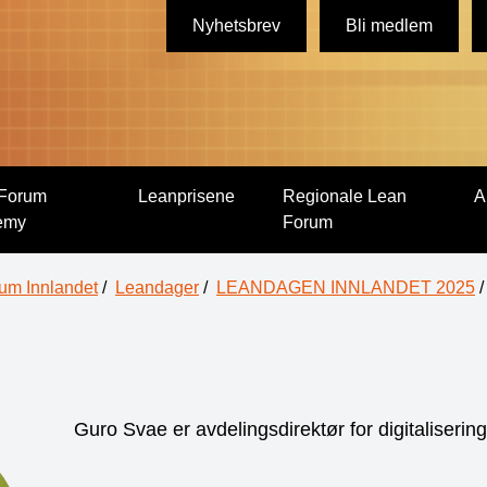
Nyhetsbrev
Bli medlem
Forum
Leanprisene
Regionale Lean
A
emy
Forum
um Innlandet
/
Leandager
/
LEANDAGEN INNLANDET 2025
/
Guro Svae er avdelingsdirektør for digitaliserin