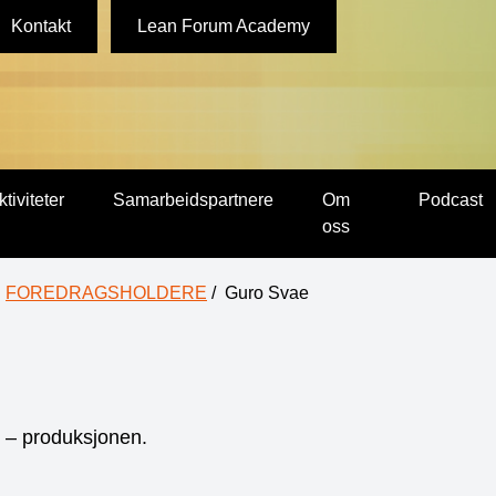
Kontakt
Lean Forum Academy
ktiviteter
Samarbeidspartnere
Om
Podcast
oss
FOREDRAGSHOLDERE
/
Guro Svae
g – produksjonen.