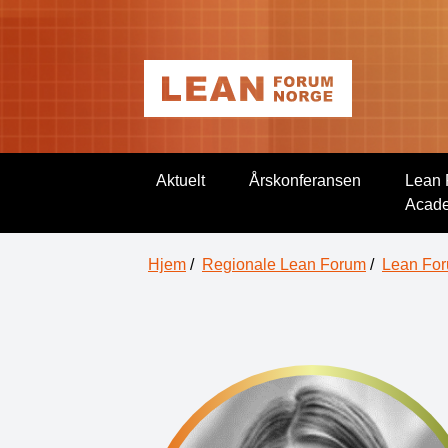
Aktuelt
Årskonferansen
Lean 
Acad
Hjem
/
Regionale Lean Forum
/
Lean For