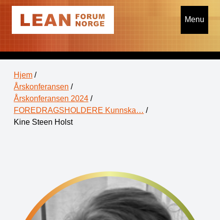
Menu
Hjem
/
Årskonferansen
/
Årskonferansen 2024
/
FOREDRAGSHOLDERE Kunnska…
/
Kine Steen Holst