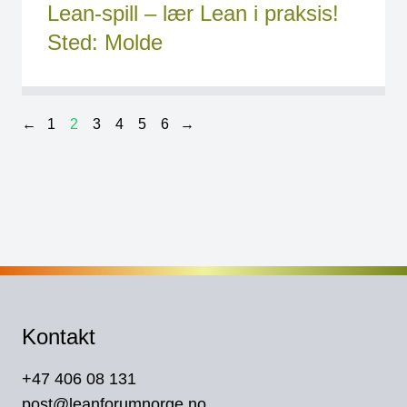
Lean-spill – lær Lean i praksis!
Sted: Molde
←
1
2
3
4
5
6
→
Kontakt
+47 406 08 131
post@leanforumnorge.no