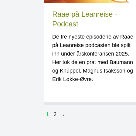
Raae på Leanreise -
Podcast
De tre nyeste episodene av Raae
på Leanreise podcasten ble spilt
inn under årskonferansen 2025.
Her tok de en prat med Baumann
og Knüppel, Magnus Isaksson og
Erik Løkke-Øvre.
1
2
→