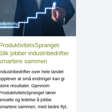
ProduktivitetsSpranget:
Slik jobber industribedrifter
smartere sammen
Industribedrifter over hele landet
opplever at små endringer kan gi
store resultater. Gjennom
ProduktivitetsSpranget lærer
ansatte og ledelse å jobbe
smartere sammen, med bedre flyt,